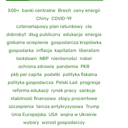
500+
banki centralne
Brexit
ceny energii
Chiny
COVID-19
czteroetapowy plan ratunkowy
cła
dobrobyt
dług publiczny
edukacja
energia
globalne ocieplenie
gospodarcza kroplówka
gospodarka
inflacja
kapitalizm
liberalizm
lockdown
NBP
nierówności
nobel
ochrona zdrowia
pandemia
PKB
pkb per capita
podatki
polityka fiskalna
polityka gospodarcza
Polski Ład
progresja
reforma edukacji
rynek pracy
sankcje
stabilność finansowa
stopy procentowe
szczepienia
tarcza antykryzysowa
Trump
Unia Europejska
USA
wojna w Ukrainie
wybory
wzrost gospodarczy