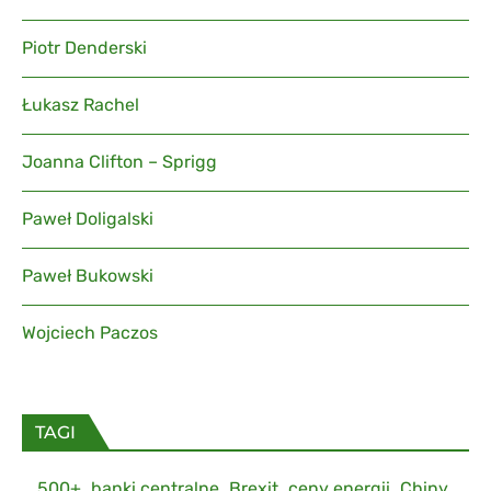
Piotr Denderski
Łukasz Rachel
Joanna Clifton – Sprigg
Paweł Doligalski
Paweł Bukowski
Wojciech Paczos
TAGI
500+
banki centralne
Brexit
ceny energii
Chiny