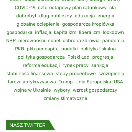
COVID-19
czteroetapowy plan ratunkowy
cła
dobrobyt
dług publiczny
edukacja
energia
globalne ocieplenie
gospodarcza kroplówka
gospodarka
inflacja
kapitalizm
liberalizm
lockdown
NBP
nierówności
nobel
ochrona zdrowia
pandemia
PKB
pkb per capita
podatki
polityka fiskalna
polityka gospodarcza
Polski Ład
progresja
reforma edukacji
rynek pracy
sankcje
stabilność finansowa
stopy procentowe
szczepienia
tarcza antykryzysowa
Trump
Unia Europejska
USA
wojna w Ukrainie
wybory
wzrost gospodarczy
zmiany klimatyczne
NASZ TWITTER