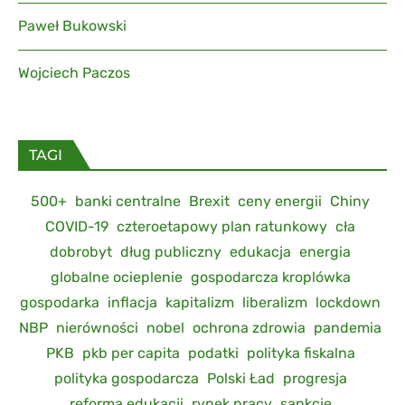
Paweł Bukowski
Wojciech Paczos
TAGI
500+
banki centralne
Brexit
ceny energii
Chiny
COVID-19
czteroetapowy plan ratunkowy
cła
dobrobyt
dług publiczny
edukacja
energia
globalne ocieplenie
gospodarcza kroplówka
gospodarka
inflacja
kapitalizm
liberalizm
lockdown
NBP
nierówności
nobel
ochrona zdrowia
pandemia
PKB
pkb per capita
podatki
polityka fiskalna
polityka gospodarcza
Polski Ład
progresja
reforma edukacji
rynek pracy
sankcje