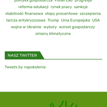
polityka gospodarcza
Polski Ład
progresja
reforma edukacji
rynek pracy
sankcje
stabilność finansowa
stopy procentowe
szczepienia
tarcza antykryzysowa
Trump
Unia Europejska
USA
wojna w Ukrainie
wybory
wzrost gospodarczy
zmiany klimatyczne
NASZ TWITTER
Tweets by napokolenia