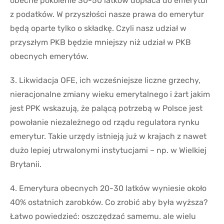
obecne pokolenie 30-50 latków dopłaca do emerytur
z podatków. W przyszłości nasze prawa do emerytur
będą oparte tylko o składkę. Czyli nasz udział w
przyszłym PKB będzie mniejszy niż udział w PKB
obecnych emerytów.
3. Likwidacja OFE, ich wcześniejsze liczne grzechy,
nieracjonalne zmiany wieku emerytalnego i żart jakim
jest PPK wskazują, że palącą potrzebą w Polsce jest
powołanie niezależnego od rządu regulatora rynku
emerytur. Takie urzędy istnieją już w krajach z nawet
dużo lepiej utrwalonymi instytucjami – np. w Wielkiej
Brytanii.
4. Emerytura obecnych 20-30 latków wyniesie około
40% ostatnich zarobków. Co zrobić aby była wyższa?
Łatwo powiedzieć: oszczędzać samemu. ale wielu