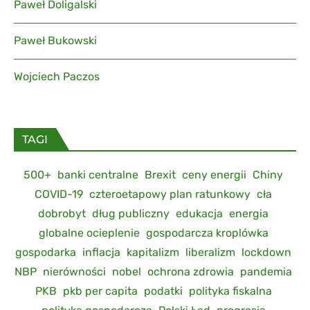
Paweł Doligalski
Paweł Bukowski
Wojciech Paczos
TAGI
500+
banki centralne
Brexit
ceny energii
Chiny
COVID-19
czteroetapowy plan ratunkowy
cła
dobrobyt
dług publiczny
edukacja
energia
globalne ocieplenie
gospodarcza kroplówka
gospodarka
inflacja
kapitalizm
liberalizm
lockdown
NBP
nierówności
nobel
ochrona zdrowia
pandemia
PKB
pkb per capita
podatki
polityka fiskalna