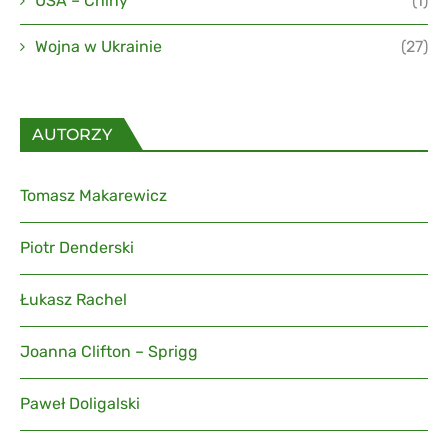
USA – Chiny
(1)
Wojna w Ukrainie
(27)
AUTORZY
Tomasz Makarewicz
Piotr Denderski
Łukasz Rachel
Joanna Clifton – Sprigg
Paweł Doligalski