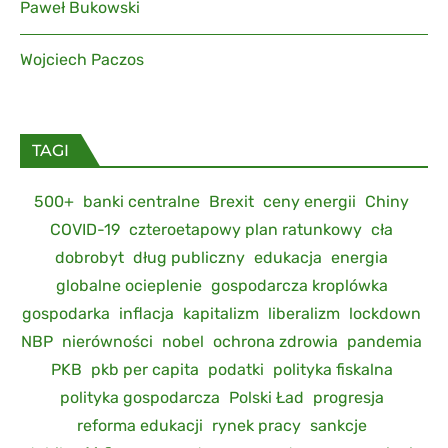
Paweł Bukowski
Wojciech Paczos
TAGI
500+
banki centralne
Brexit
ceny energii
Chiny
COVID-19
czteroetapowy plan ratunkowy
cła
dobrobyt
dług publiczny
edukacja
energia
globalne ocieplenie
gospodarcza kroplówka
gospodarka
inflacja
kapitalizm
liberalizm
lockdown
NBP
nierówności
nobel
ochrona zdrowia
pandemia
PKB
pkb per capita
podatki
polityka fiskalna
polityka gospodarcza
Polski Ład
progresja
reforma edukacji
rynek pracy
sankcje