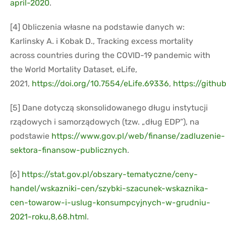
april-2020
.
[4] Obliczenia własne na podstawie danych w:
Karlinsky A. i Kobak D., Tracking excess mortality
across countries during the COVID-19 pandemic with
the World Mortality Dataset, eLife,
2021,
https://doi.org/10.7554/eLife.69336
,
https://githu
[5] Dane dotyczą skonsolidowanego długu instytucji
rządowych i samorządowych (tzw. „dług EDP”), na
podstawie
https://www.gov.pl/web/finanse/zadluzenie-
sektora-finansow-publicznych
.
[6]
https://stat.gov.pl/obszary-tematyczne/ceny-
handel/wskazniki-cen/szybki-szacunek-wskaznika-
cen-towarow-i-uslug-konsumpcyjnych-w-grudniu-
2021-roku,8,68.html
.