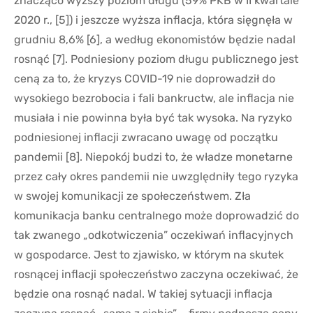
znacząco wyższy poziom długu (59% PKB w II kwartale
2020 r., [5]) i jeszcze wyższa inflacja, która sięgnęła w
grudniu 8,6% [6], a według ekonomistów będzie nadal
rosnąć [7]. Podniesiony poziom długu publicznego jest
ceną za to, że kryzys COVID-19 nie doprowadził do
wysokiego bezrobocia i fali bankructw, ale inflacja nie
musiała i nie powinna była być tak wysoka. Na ryzyko
podniesionej inflacji zwracano uwagę od początku
pandemii [8]. Niepokój budzi to, że władze monetarne
przez cały okres pandemii nie uwzględniły tego ryzyka
w swojej komunikacji ze społeczeństwem. Zła
komunikacja banku centralnego może doprowadzić do
tak zwanego „odkotwiczenia” oczekiwań inflacyjnych
w gospodarce. Jest to zjawisko, w którym na skutek
rosnącej inflacji społeczeństwo zaczyna oczekiwać, że
będzie ona rosnąć nadal. W takiej sytuacji inflacja