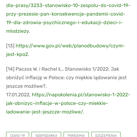
dla-prasy/3233-stanowisko-10-zespolu-ds-covid-19-
przy-prezesie-pan-konsekwencje-pandemii-covid-
19-dla-zdrowia-psychicznego-i-edukacji-dzieci-i-
mlodziezy
.
[13]
https://www.gov.pl/web/planodbudowy/czym-
jest-kpo2
.
[14] Paczos W. i Rachel Ł., Stanowisko 1/2022: Jak
obniżyć inflację w Polsce: czy miękkie lądowanie jest
jeszcze możliwe?,
17.01.2022,
https://napokolenia.pl/stanowisko-1-2022-
jak-obnizyc-inflacje-w-polsce-czy-miekkie-
ladowanie-jest-jeszcze-mozliwe/
.
COVID-19
GOSPODARKA
PANDEMIA
SZCZEPIENIA