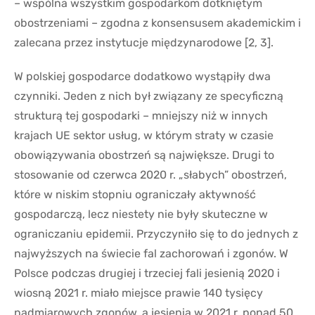
– wspólna wszystkim gospodarkom dotkniętym
obostrzeniami – zgodna z konsensusem akademickim i
zalecana przez instytucje międzynarodowe [2, 3].
W polskiej gospodarce dodatkowo wystąpiły dwa
czynniki. Jeden z nich był związany ze specyficzną
strukturą tej gospodarki – mniejszy niż w innych
krajach UE sektor usług, w którym straty w czasie
obowiązywania obostrzeń są największe. Drugi to
stosowanie od czerwca 2020 r. „słabych” obostrzeń,
które w niskim stopniu ograniczały aktywność
gospodarczą, lecz niestety nie były skuteczne w
ograniczaniu epidemii. Przyczyniło się to do jednych z
najwyższych na świecie fal zachorowań i zgonów. W
Polsce podczas drugiej i trzeciej fali jesienią 2020 i
wiosną 2021 r. miało miejsce prawie 140 tysięcy
nadmiarowych zgonów, a jesienią w 2021 r. ponad 50