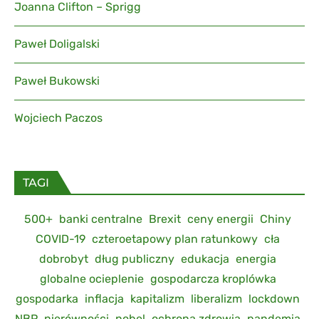
Joanna Clifton – Sprigg
Paweł Doligalski
Paweł Bukowski
Wojciech Paczos
TAGI
500+
banki centralne
Brexit
ceny energii
Chiny
COVID-19
czteroetapowy plan ratunkowy
cła
dobrobyt
dług publiczny
edukacja
energia
globalne ocieplenie
gospodarcza kroplówka
gospodarka
inflacja
kapitalizm
liberalizm
lockdown
NBP
nierówności
nobel
ochrona zdrowia
pandemia